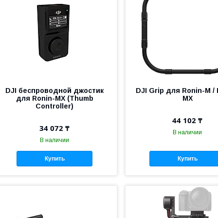
DJI беспроводной джостик
DJI Grip для Ronin-M / 
для Ronin-MX (Thumb
MX
Controller)
44 102 ₸
34 072 ₸
В наличии
В наличии
Купить
Купить