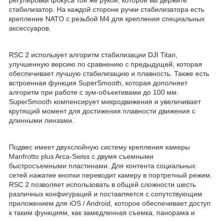
регулировки фокуса той же рукой, которой вы держите
стабилизатор. На каждой стороне ручки стабилизатора есть
крепление NATO с резьбой M4 для крепления специальных
аксессуаров.
RSC 2 использует алгоритм стабилизации DJI Titan,
улучшенную версию по сравнению с предыдущей, которая
обеспечивает лучшую стабилизацию и плавность. Также есть
встроенная функция SuperSmooth, которая дополняет
алгоритм при работе с зум-объективами до 100 мм.
SuperSmooth компенсирует микродвижения и увеличивает
крутящий момент для достижения плавности движения с
длинными линзами.
Подвес имеет двухслойную систему крепления камеры
Manfrotto plus Arca-Swiss с двумя съемными
быстросъемными пластинами. Для контента социальных
сетей нажатие кнопки переводит камеру в портретный режим.
RSC 2 позволяет использовать в общей сложности шесть
различных конфигураций и поставляется с сопутствующим
приложением для iOS / Android, которое обеспечивает доступ
к таким функциям, как замедленная съемка, панорама и