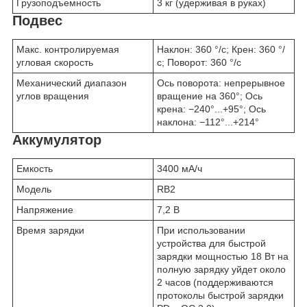
Грузоподъемность
3 кг (удерживая в руках)
Подвес
Макс. контролируемая
Наклон: 360 °/с; Крен: 360 °/
угловая скорость
с; Поворот: 360 °/с
Механический диапазон
Ось поворота: непрерывное
углов вращения
вращение на 360°; Ось
крена: −240°...+95°; Ось
наклона: −112°...+214°
Аккумулятор
Емкость
3400 мА/ч
Модель
RB2
Напряжение
7,2 В
Время зарядки
При использовании
устройства для быстрой
зарядки мощностью 18 Вт на
полную зарядку уйдет около
2 часов (поддерживаются
протоколы быстрой зарядки