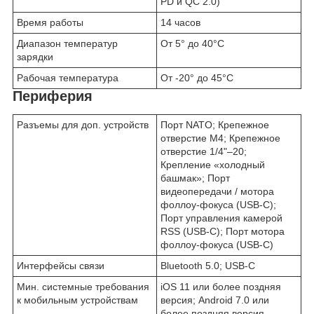
PD и QC 2.0)
Время работы
14 часов
Диапазон температур
От 5° до 40°C
зарядки
Рабочая температура
От -20° до 45°C
Периферия
Разъемы для доп. устройств
Порт NATO; Крепежное
отверстие M4; Крепежное
отверстие 1/4"–20;
Крепление «холодный
башмак»; Порт
видеопередачи / мотора
фоллоу-фокуса (USB-C);
Порт управления камерой
RSS (USB-C); Порт мотора
фоллоу-фокуса (USB-C)
Интерфейсы связи
Bluetooth 5.0; USB-C
Мин. системные требования
iOS 11 или более поздняя
к мобильным устройствам
версия; Android 7.0 или
более поздняя версия