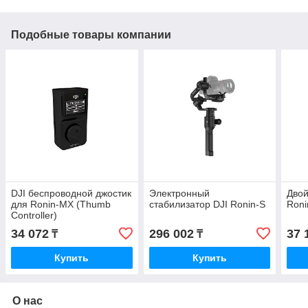
Подобные товары компании
DJI беспроводной джостик
Электронный
Двой
для Ronin-MX (Thumb
стабилизатор DJI Ronin-S
Roni
Controller)
34 072
296 002
37 
₸
₸
Купить
Купить
О нас