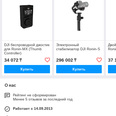
DJI беспроводной джостик
Электронный
Двой
для Ronin-MX (Thumb
стабилизатор DJI Ronin-S
Roni
Controller)
34 072
296 002
37 
₸
₸
Купить
Купить
О нас
Рейтинг не сформирован
Менее 5 отзывов за последний год
Работает с 14.09.2013