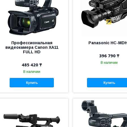
Профессиональная
Panasonic HC-MD
видеокамера Canon XA11
FULL HD
396 790 ₸
В наличии
485 420 ₸
В наличии
Купить
Купить