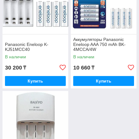
Аккумуляторы Panasonic
Panasonic Eneloop K-
Eneloop AAA 750 mAh BK-
KJ51MCC40
4MCCA/4W
В наличии
В наличии
30 200
10 660
₸
₸
Купить
Купить