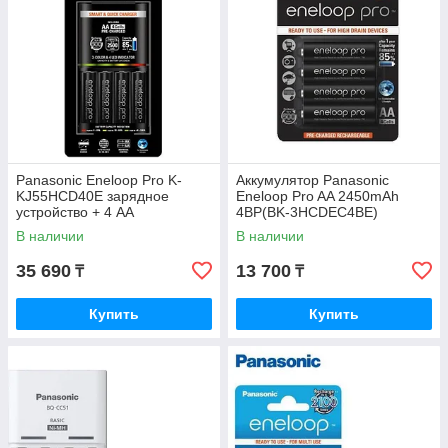
Panasonic Eneloop Pro K-
Аккумулятор Panasonic
KJ55HCD40E зарядное
Eneloop Pro AA 2450mAh
устройство + 4 АА
4BP(BK-3HCDEC4BE)
аккумулятора 2500 mAh
В наличии
В наличии
35 690
13 700
₸
₸
Купить
Купить