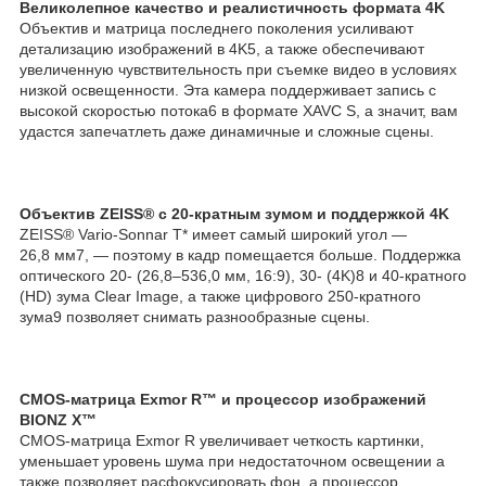
Великолепное качество и реалистичность формата 4K
Объектив и матрица последнего поколения усиливают
детализацию изображений в 4K
5
, а также обеспечивают
увеличенную чувствительность при съемке видео в условиях
низкой освещенности. Эта камера поддерживает запись с
высокой скоростью потока
6
в формате XAVC S, а значит, вам
удастся запечатлеть даже динамичные и сложные сцены.
Объектив ZEISS® с 20-кратным зумом и поддержкой 4K
ZEISS® Vario-Sonnar T* имеет самый широкий угол —
26,8 мм
7
, — поэтому в кадр помещается больше. Поддержка
оптического 20- (26,8–536,0 мм, 16:9), 30- (4K)
8
и 40-кратного
(HD) зума Clear Image, а также цифрового 250-кратного
зума
9
позволяет снимать разнообразные сцены.
CMOS-матрица Exmor R™ и процессор изображений
BIONZ X™
CMOS-матрица Exmor R увеличивает четкость картинки,
уменьшает уровень шума при недостаточном освещении а
также позволяет расфокусировать фон, а процессор