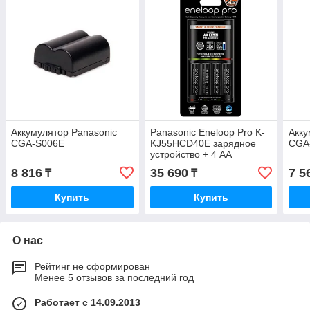
Аккумулятор Panasonic
Panasonic Eneloop Pro K-
Акку
CGA-S006E
KJ55HCD40E зарядное
CGA
устройство + 4 АА
аккумулятора 2500 mAh
8 816
35 690
7 5
₸
₸
Купить
Купить
О нас
Рейтинг не сформирован
Менее 5 отзывов за последний год
Работает с 14.09.2013