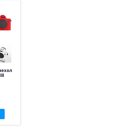
чехол
ll