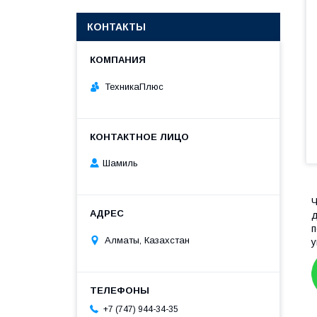
КОНТАКТЫ
ТехникаПлюс
Шамиль
Ч
д
п
Алматы, Казахстан
у
+7 (747) 944-34-35