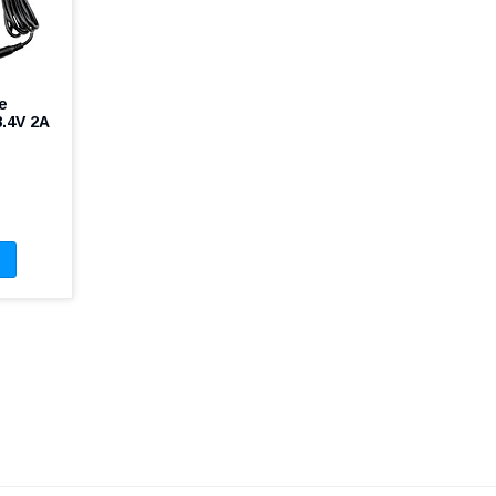
е
.4V 2A