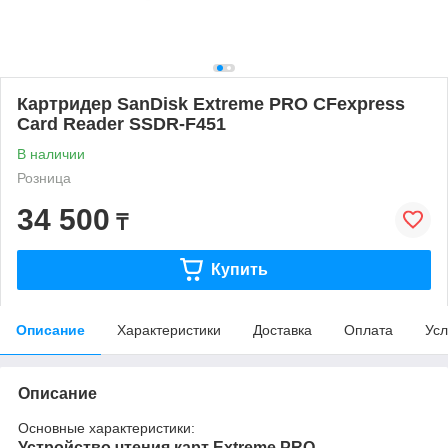
Картридер SanDisk Extreme PRO CFexpress
Card Reader SSDR-F451
В наличии
Розница
34 500
₸
Купить
Описание
Характеристики
Доставка
Оплата
Усл
Описание
Основные характеристики:
Устройство чтения карт Extreme PRO