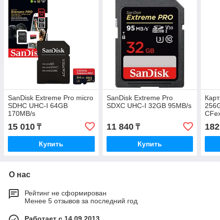
SanDisk Extreme Pro micro
SanDisk Extreme Pro
Карт
SDHC UHC-I 64GB
SDXC UHC-I 32GB 95MB/s
256G
170MB/s
CFex
15 010
11 840
182
₸
₸
Купить
Купить
О нас
Рейтинг не сформирован
Менее 5 отзывов за последний год
Работает с 14.09.2013