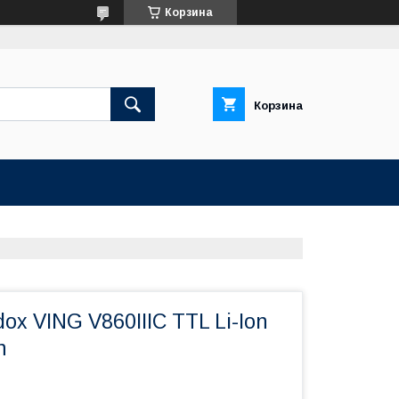
Корзина
Корзина
x VING V860IIIC TTL Li-Ion
n