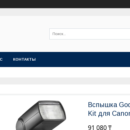
АС
КОНТАКТЫ
Вспышка Godo
Kit для Cano
91 080 ₸