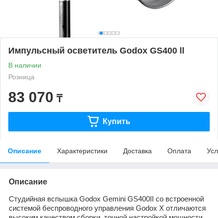
Импульсный осветитель Godox GS400 ll
В наличии
Розница
83 070
₸
Купить
Описание
Характеристики
Доставка
Оплата
Усл
Описание
Студийная вспышка Godox Gemini GS400II со встроенной
системой беспроводного управления Godox X отличаются
высоким качеством сборки, точной настройкой мощности