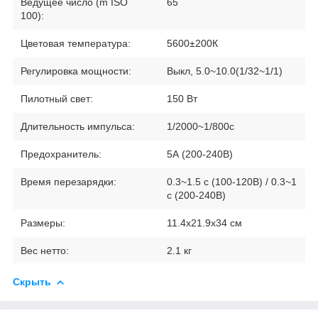
Ведущее число (m ISO
65
100):
Цветовая температура:
5600±200К
Регулировка мощности
:
Выкл,
5.0~10.0(1/32~1/1)
Пилотный свет
:
150 Вт
Длительность импульса
:
1/2000~1/800
c
Предохранитель
:
5А (
200-240В)
Время перезарядки
:
0.3~1.5 с (100-120В) / 0.3~1
с (200-240В)
Размеры:
11.4x21.9x34 см
Вес нетто:
2.1 кг
Скрыть