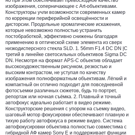
но при этом обеспечивает превосходное качество
изображения, соперничающее с Art-объективами.
Конструкторы учли возможности современных камер
по коррекции периферийной освещённости и
дисторсии. Продольные хроматические искажения,
которые невозможно полностью устранить
постобработкой, эффективно снижены благодаря
применению в оптической схеме элемента из сверх
низкодисперсного стекла SLD. 1. 56mm F1.4 DC DN |C
третий в линейке светосильных объективов Sigma DC
DN. Несмотря на формат APS-C объектив обладает
высокохудожественным рисунком, резкостью и
высоким контрастом, не уступая по качеству
изображения полноформатным объективам. Лёгкий и
компактный он отлично подходит для повседневной
фотосъемки различных сюжетов, будь то портрет,
репортаж или ночная съёмка. 2. Плавный и точный
автофокус идеально работает в видео режиме.
Конструкторские решения с упором на съемку видео,
шаговый мотор фокусировки обеспечивают плавную и
тихую работу автофокуса в режиме видео. Система
автофокусировки объектива полностью совместима с
гибридной АФ камер Sony E и поддерживает функции