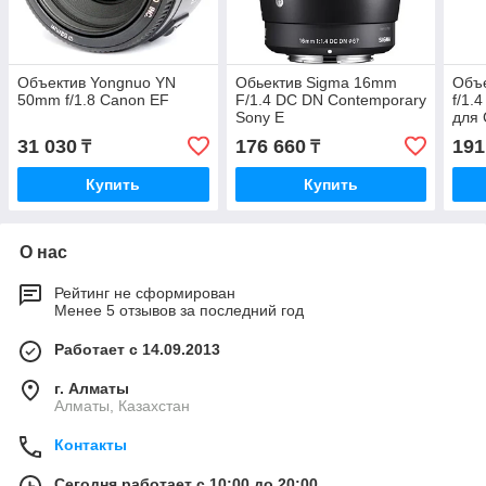
Объектив Yongnuo YN
Обьектив Sigma 16mm
Объ
50mm f/1.8 Canon EF
F/1.4 DC DN Contemporary
f/1.
Sony E
для
31 030
176 660
191
₸
₸
Купить
Купить
О нас
Рейтинг не сформирован
Менее 5 отзывов за последний год
Работает с 14.09.2013
г. Алматы
Алматы, Казахстан
Контакты
Сегодня работает с 10:00 до 20:00