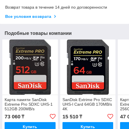
Возврат товара в течение 14 дней по договоренности
Все условия возврата
Подобные товары компании
Карта памяти SanDisk
SanDisk Extrime Pro SDXC
Карт
Extreme Pro SDXC UHS-1
UHS-l Card 64GB 170MB/s
Extr
512GB 200MB/s
4K
256
73 060
15 510
47 
₸
₸
Купить
Купить