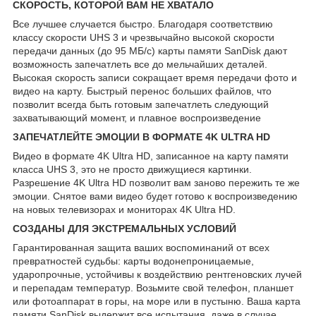
СКОРОСТЬ, КОТОРОЙ ВАМ НЕ ХВАТАЛО
Все лучшее случается быстро. Благодаря соответствию
классу скорости UHS 3 и чрезвычайно высокой скорости
передачи данных (до 95 МБ/с) карты памяти SanDisk дают
возможность запечатлеть все до мельчайших деталей.
Высокая скорость записи сокращает время передачи фото и
видео на карту. Быстрый перенос больших файлов, что
позволит всегда быть готовым запечатлеть следующий
захватывающий момент, и плавное воспроизведение
ЗАПЕЧАТЛЕЙТЕ ЭМОЦИИ В ФОРМАТЕ 4K ULTRA HD
Видео в формате 4K Ultra HD, записанное на карту памяти
класса UHS 3, это не просто движущиеся картинки.
Разрешение 4K Ultra HD позволит вам заново пережить те же
эмоции. Снятое вами видео будет готово к воспроизведению
на новых телевизорах и мониторах 4K Ultra HD.
СОЗДАНЫ ДЛЯ ЭКСТРЕМАЛЬНЫХ УСЛОВИЙ
Гарантированная защита ваших воспоминаний от всех
превратностей судьбы: карты водонепроницаемые,
ударопрочные, устойчивы к воздействию рентгеновских лучей
и перепадам температур. Возьмите свой телефон, планшет
или фотоаппарат в горы, на море или в пустыню. Ваша карта
памяти SanDisk выдержит все испытания, даже в случае