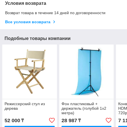
Условия возврата
Возврат товара в течение 14 дней по договоренности
Все условия возврата
Подобные товары компании
Режиссерский стул из
Фон пластиковый +
Конв
дерева
держатель (голубой 1х2
HDMI
метра)
720p
52 000
28 987
7 1
₸
₸