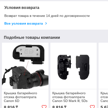
Условия возврата
Возврат товара в течение 14 дней по договоренности
Все условия возврата
Подобные товары компании
Крышка батарейного
Крышка батарейного
Крыш
отсека фотоаппрата
отсека фотоаппрата
отсе
Canon 6D
Canon 5D Mark lll, 5Ds
Can
8 816
8 816
5 6
₸
₸