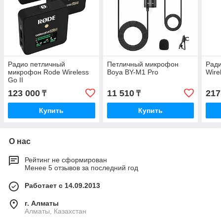
Радио петличный
Петличный микрофон
Рад
микрофон Rode Wireless
Boya BY-M1 Pro
Wire
Go II
123 000
11 510
217
₸
₸
Купить
Купить
О нас
Рейтинг не сформирован
Менее 5 отзывов за последний год
Работает с 14.09.2013
г. Алматы
Алматы, Казахстан