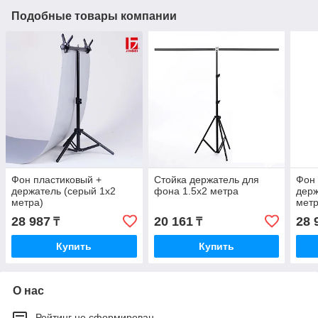
Подобные товары компании
Фон пластиковый +
Стойка держатель для
Фон 
держатель (серый 1х2
фона 1.5х2 метра
держ
метра)
метр
28 987
20 161
28 
₸
₸
Купить
Купить
О нас
Рейтинг не сформирован