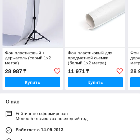
Фон пластиковый +
Фон пластиковый для
Фон 
держатель (серый 1х2
предметной сьемки
держ
метра)
(белый 1х2 метра)
метр
28 987
11 971
28 
₸
₸
Купить
Купить
О нас
Рейтинг не сформирован
Менее 5 отзывов за последний год
Работает с 14.09.2013