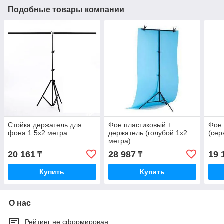
Подобные товары компании
Стойка держатель для
Фон пластиковый +
Фон 
фона 1.5х2 метра
держатель (голубой 1х2
(сер
метра)
20 161
28 987
19 
₸
₸
Купить
Купить
О нас
Рейтинг не сформирован