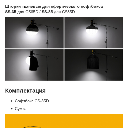
Шторки тканевые для сферического софтбокса
SS-65
для CS65D /
SS-85
для CS85D
Комплектация
Софтбокс CS-85D
Сумка