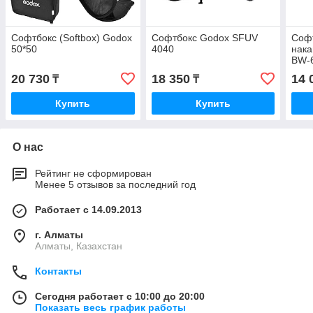
Софтбокс (Softbox) Godox
Софтбокс Godox SFUV
Соф
50*50
4040
нака
BW-
20 730
18 350
14 
₸
₸
Купить
Купить
О нас
Рейтинг не сформирован
Менее 5 отзывов за последний год
Работает с 14.09.2013
г. Алматы
Алматы, Казахстан
Контакты
Сегодня работает с 10:00 до 20:00
Показать весь график работы