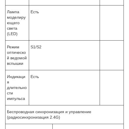
Лампа
Есть
моделиру
ющего
света
(LED)
Режим
S1/S2
оптическо
й ведомой
вспышки
Индикаци
Есть
я
длительно
сти
импульса
Беспроводная синхронизация и управление
(радиосинхронизация 2.4G)