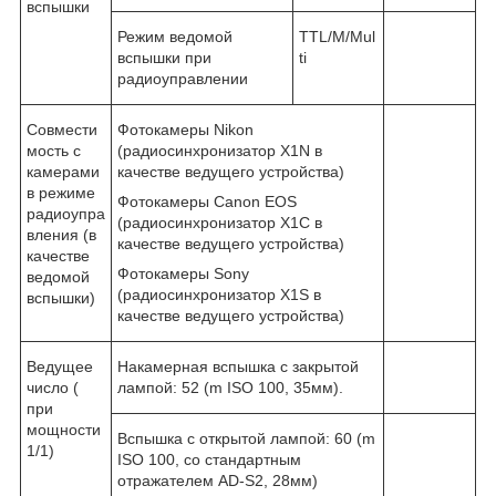
вспышки
Режим ведомой
TTL/M/Mul
вспышки при
ti
радиоуправлении
Совмести
Фотокамеры Nikon
мость с
(радиосинхронизатор X1N в
камерами
качестве ведущего устройства)
в режиме
Фотокамеры Canon EOS
радиоупра
(радиосинхронизатор X1C в
вления (в
качестве ведущего устройства)
качестве
Фотокамеры Sony
ведомой
(радиосинхронизатор X1S в
вспышки)
качестве ведущего устройства)
Ведущее
Накамерная вспышка с закрытой
число (
лампой: 52 (m ISO 100, 35мм).
при
мощности
Вспышка с открытой лампой: 60 (m
1/1)
ISO 100, со стандартным
отражателем AD-S2, 28мм)