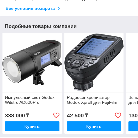
Все условия возврата
Подобные товары компании
Импульсный свет Godox
Радиосинхронизатор
Вспы
Witstro AD600Pro
Godox Xproll для FujiFilm
для 
338 000
42 500
130
₸
₸
Купить
Купить