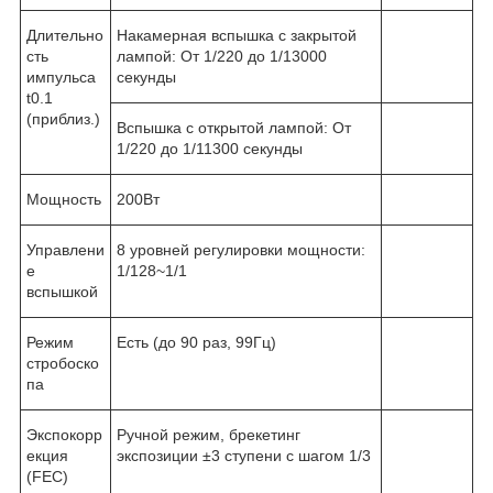
Длительно
Накамерная вспышка с закрытой
сть
лампой: От 1/220 до 1/13000
импульса
секунды
t0.1
(приблиз.)
Вспышка с открытой лампой: От
1/220 до 1/11300 секунды
Мощность
200Вт
Управлени
8 уровней регулировки мощности:
е
1/128~1/1
вспышкой
Режим
Есть (до 90 раз, 99Гц)
стробоско
па
Экспокорр
Ручной режим, брекетинг
екция
экспозиции ±3 ступени с шагом 1/3
(FEC)