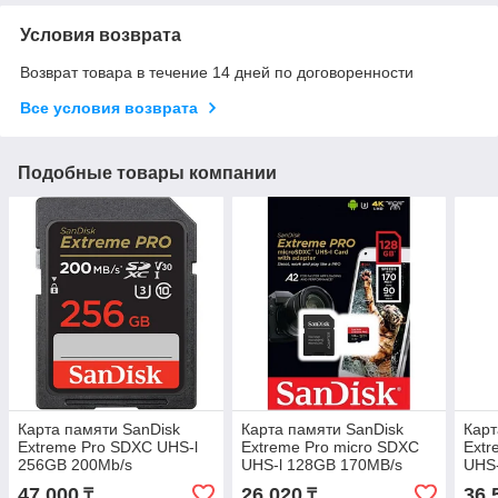
Условия возврата
Возврат товара в течение 14 дней по договоренности
Все условия возврата
Подобные товары компании
Карта памяти SanDisk
Карта памяти SanDisk
Карт
Extreme Pro SDXC UHS-l
Extreme Pro micro SDXC
Extr
256GB 200Mb/s
UHS-l 128GB 170MB/s
UHS-
47 000
26 020
36 
₸
₸