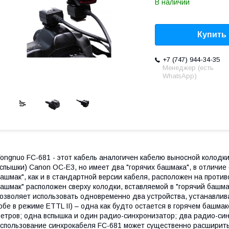
В наличии
Купить
+7 (747) 944-34-35
Менеджер (есть
WhatsApp)
ongnuo FC-681 - этот кабель аналогичен кабелю выносной колодки
спышки) Canon OC-E3, но имеет два "горячих башмака", в отличие
ашмак", как и в стандартной версии кабеля, расположен на проти
ашмак" расположен сверху колодки, вставляемой в "горячий башма
озволяет использовать одновременно два устройства, устанавлив
обе в режиме ETTL II) – одна как будто остается в горячем башма
етров; одна вспышка и один радио-синхронизатор; два радио-си
спользование синхрокабеля FC-681 может существенно расширит