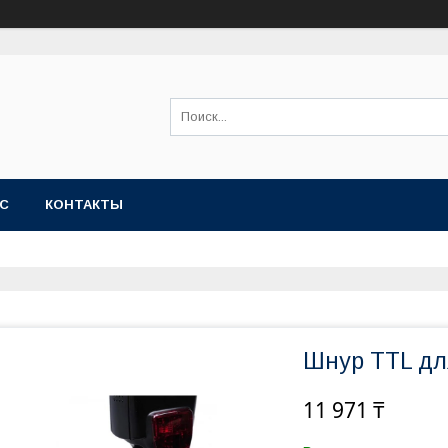
АС
КОНТАКТЫ
Шнур TTL дл
11 971 ₸