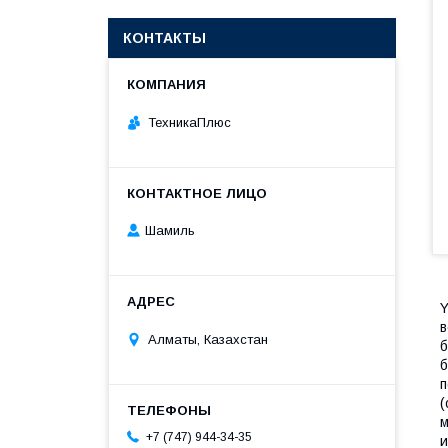
КОНТАКТЫ
ТехникаПлюс
Шамиль
Y
в
Алматы, Казахстан
б
б
п
(
м
+7 (747) 944-34-35
и