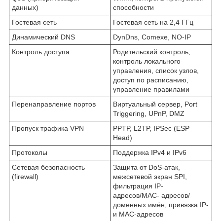
данных)
способности
Гостевая сеть
Гостевая сеть на 2,4 ГГц
Динамический DNS
DynDns, Comexe, NO-IP
Контроль доступа
Родительский контроль,
контроль локального
управления, список узлов,
доступ по расписанию,
управление правилами
Перенаправление портов
Виртуальный сервер, Port
Triggering, UPnP, DMZ
Пропуск трафика VPN
PPTP, L2TP, IPSec (ESP
Head)
Протоколы
Поддержка IPv4 и IPv6
Сетевая безопасность
Защита от DoS-атак,
(firewall)
межсетевой экран SPI,
фильтрация IP-
адресов/MAC- адресов/
доменных имён, привязка IP-
и MAC-адресов