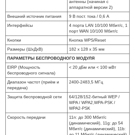
антенны (начиная с
аппаратной версии 2)
Внешний источник питания
9 В пост. тока / 0,6 А
Интерфейсы
4 порта LAN 10/100 Мбит/с, 1
порт WAN 10/100 Мбит/с
Кнопки
Кнопка WPS/Reset
Размеры (ШхДхВ)
182 x 128 x 35 мм
ПАРАМЕТРЫ БЕСПРОВОДНОГО МОДУЛЯ
EIRP (Мощность
< 20 дБм или < 100 мВт
беспроводного сигнала)
Диапазон частот (приём и
2400-2483,5 МГц
передача)
Защита беспроводной сети
64/128/152-битный WEP /
WPA / WPA2,WPA-PSK /
WPA2-PSK
Скороcть передачи
11n: до 300 Мбит/с
(динамический), 11g: до 54
Мбит/с (динамический), 11b:
до 11 Мбит/с (динамический)