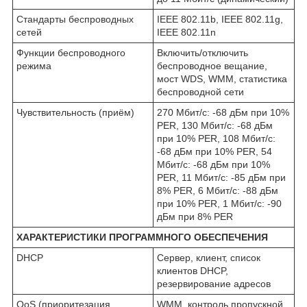
Стандарты беспроводных
IEEE 802.11b, IEEE 802.11g,
сетей
IEEE 802.11n
Функции беспроводного
Включить/отключить
режима
беспроводное вещание,
мост WDS, WMM, статистика
беспроводной сети
Чувствительность (приём)
270 Мбит/с: -68 дБм при 10%
PER, 130 Мбит/с: -68 дБм
при 10% PER, 108 Мбит/с:
-68 дБм при 10% PER, 54
Мбит/с: -68 дБм при 10%
PER, 11 Мбит/с: -85 дБм при
8% PER, 6 Мбит/с: -88 дБм
при 10% PER, 1 Мбит/с: -90
дБм при 8% PER
ХАРАКТЕРИСТИКИ ПРОГРАММНОГО ОБЕСПЕЧЕНИЯ
DHCP
Сервер, клиент, список
клиентов DHCP,
резервирование адресов
QoS (приоритезация
WMM, контроль пропускной