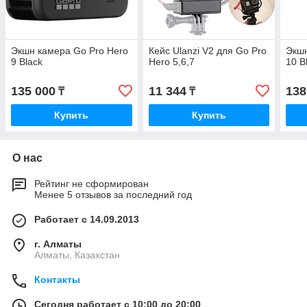
Экшн камера Go Pro Hero
Кейс Ulanzi V2 для Go Pro
Экшн
9 Black
Hero 5,6,7
10 B
135 000
11 344
138
₸
₸
Купить
Купить
О нас
Рейтинг не сформирован
Менее 5 отзывов за последний год
Работает с 14.09.2013
г. Алматы
Алматы, Казахстан
Контакты
Сегодня работает с 10:00 до 20:00