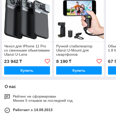
Чехол для IPhone 11 Pro
Ручной стабилизатор
Обье
со сменными обьективами
Ulanzi U-Mount для
1.8 
Ulanzi U-Lens
смартфонов
23 942
8 190
67 
₸
₸
Купить
Купить
О нас
Рейтинг не сформирован
Менее 5 отзывов за последний год
Работает с 14.09.2013