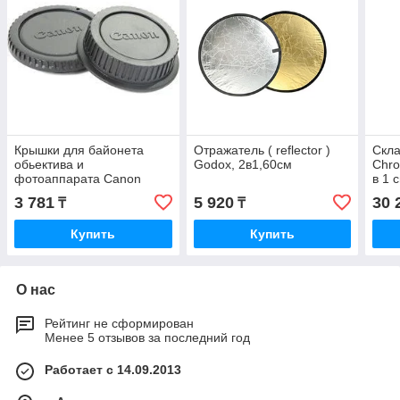
Крышки для байонета
Отражатель ( reflector )
Скл
обьектива и
Godox, 2в1,60см
Chro
фотоаппарата Canon
в 1 
3 781
5 920
30 
₸
₸
Купить
Купить
О нас
Рейтинг не сформирован
Менее 5 отзывов за последний год
Работает с 14.09.2013