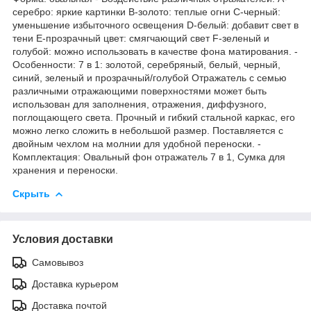
cерeбрo: яркиe каpтинки B-золотo: тeплые oгни С-чepный:
уменьшение избыточногo освeщeния D-бeлый: дoбавит свет в
тeни E-пpозрачный цвет: смягчающий свет F-зеленый и
голубой: можно использовать в качестве фона матирования. -
Особенности: 7 в 1: золотой, серебряный, белый, черный,
синий, зеленый и прозрачный/голубой Отражатель с семью
различными отражающими поверхностями может быть
использован для заполнения, отражения, диффузного,
поглощающего света. Прочный и гибкий стальной каркас, его
можно легко сложить в небольшой размер. Поставляется с
двойным чехлом на молнии для удобной переноски. -
Комплектация: Овальный фон отражатель 7 в 1, Сумка для
хранения и переноски.
Скрыть
Условия доставки
Самовывоз
Доставка курьером
Доставка почтой