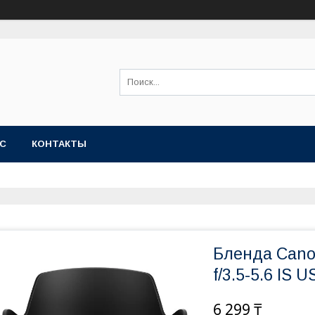
АС
КОНТАКТЫ
Бленда Can
f/3.5-5.6 IS 
6 299 ₸