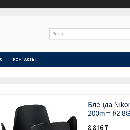
АС
КОНТАКТЫ
Бленда Nikon
200mm f/2.8G
8 816 ₸