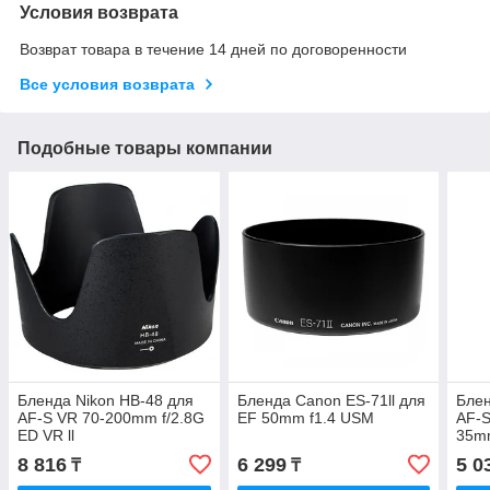
Условия возврата
Возврат товара в течение 14 дней по договоренности
Все условия возврата
Подобные товары компании
Бленда Nikon HB-48 для
Бленда Canon ES-71ll для
Блен
AF-S VR 70-200mm f/2.8G
EF 50mm f1.4 USM
AF-S
ED VR ll
35m
8 816
6 299
5 0
₸
₸