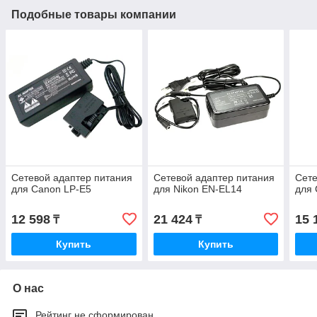
Подобные товары компании
Сетевой адаптер питания
Сетевой адаптер питания
Сете
для Canon LP-E5
для Nikon EN-EL14
для 
12 598
21 424
15 
₸
₸
Купить
Купить
О нас
Рейтинг не сформирован