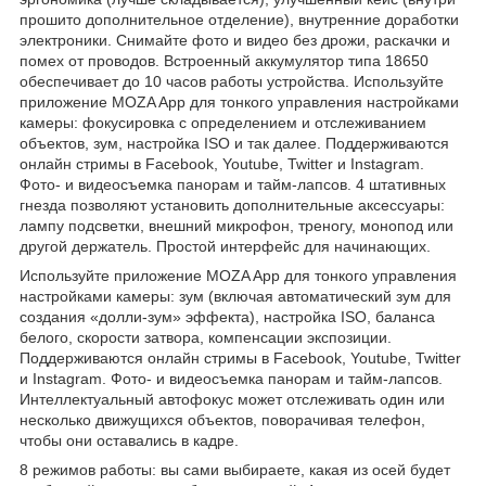
прошито дополнительное отделение), внутренние доработки
электроники. Снимайте фото и видео без дрожи, раскачки и
помех от проводов. Встроенный аккумулятор типа 18650
обеспечивает до 10 часов работы устройства. Используйте
приложение MOZA App для тонкого управления настройками
камеры: фокусировка с определением и отслеживанием
объектов, зум, настройка ISO и так далее. Поддерживаются
онлайн стримы в Facebook, Youtube, Twitter и Instagram.
Фото- и видеосъемка панорам и тайм-лапсов. 4 штативных
гнезда позволяют установить дополнительные аксессуары:
лампу подсветки, внешний микрофон, треногу, монопод или
другой держатель. Простой интерфейс для начинающих.
Используйте приложение MOZA App для тонкого управления
настройками камеры: зум (включая автоматический зум для
создания «долли-зум» эффекта), настройка ISO, баланса
белого, скорости затвора, компенсации экспозиции.
Поддерживаются онлайн стримы в Facebook, Youtube, Twitter
и Instagram. Фото- и видеосъемка панорам и тайм-лапсов.
Интеллектуальный автофокус может отслеживать один или
несколько движущихся объектов, поворачивая телефон,
чтобы они оставались в кадре.
8 режимов работы: вы сами выбираете, какая из осей будет