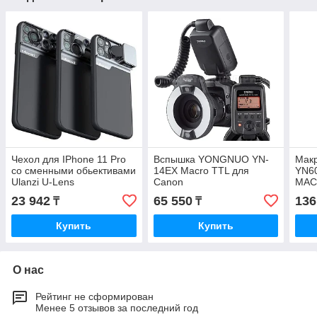
Чехол для IPhone 11 Pro
Вспышка YONGNUO YN-
Мак
со сменными обьективами
14EX Macro TTL для
YN6
Ulanzi U-Lens
Canon
MACR
23 942
65 550
136
₸
₸
Купить
Купить
О нас
Рейтинг не сформирован
Менее 5 отзывов за последний год