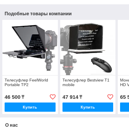
Подобные товары компании
Телесуфлер FeelWorld
Телесуфлер Bestview T1
Мони
Portable TP2
mobile
HD V
46 500
47 914
65 
₸
₸
Купить
Купить
О нас