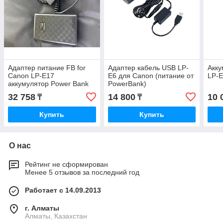
Адаптер питание FB for
Адаптер кабель USB LP-
Акку
Canon LP-E17
E6 для Canon (питание от
LP-
аккумулятор Power Bank
PowerBank)
32 758
14 800
10 
₸
₸
Купить
Купить
О нас
Рейтинг не сформирован
Менее 5 отзывов за последний год
Работает с 14.09.2013
г. Алматы
Алматы, Казахстан