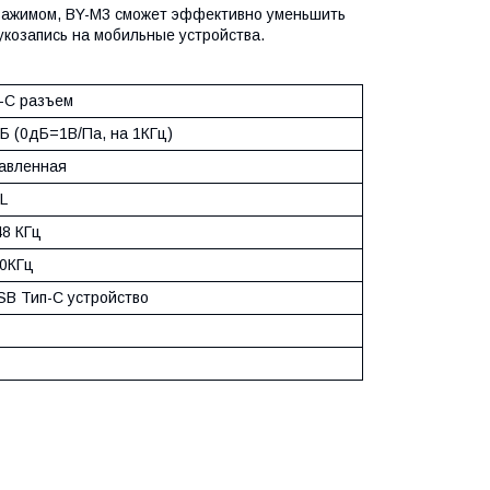
зажимом, BY-M3 сможет эффективно уменьшить
козапись на мобильные устройства.
-С разъем
дБ (0дБ=1В/Па, на 1КГц)
авленная
L
48 КГц
20КГц
SB Тип-С устройство