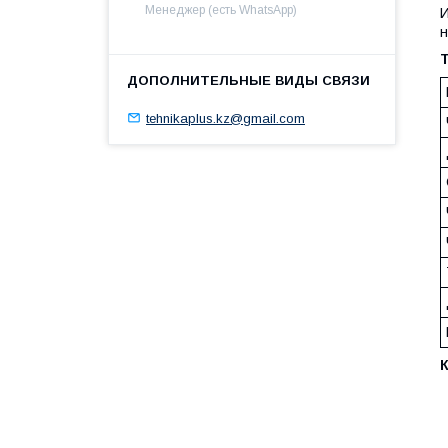
Менеджер (есть WhatsApp)
И
н
tehnikaplus.kz@gmail.com