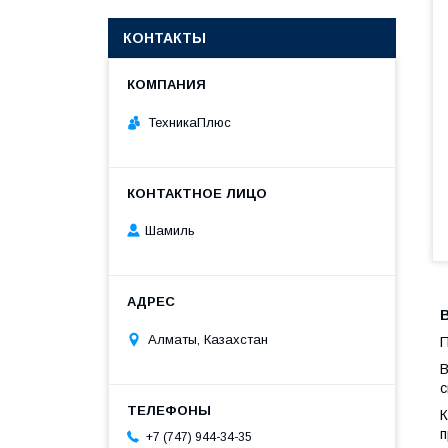
КОНТАКТЫ
ТехникаПлюс
Шамиль
Алматы, Казахстан
П
B
с
К
п
+7 (747) 944-34-35