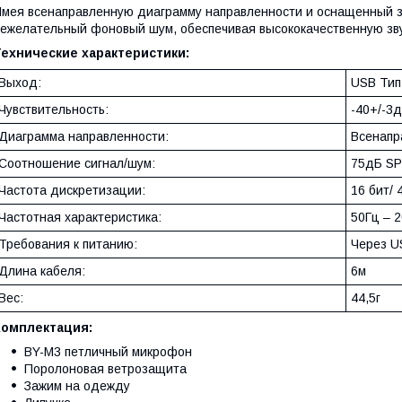
мея всенаправленную диаграмму направленности и оснащенный 
ежелательный фоновый шум, обеспечивая высококачественную зву
Технические характеристики:
Выход:
USB Тип
Чувствительность:
-40+/-3
Диаграмма направленности:
Всенапр
Соотношение сигнал/шум:
75дБ SP
Частота дискретизации:
16 бит/ 
Частотная характеристика:
50Гц – 
Требования к питанию:
Через U
Длина кабеля:
6м
Вес:
44,5г
Комплектация:
BY-M3 петличный микрофон
Поролоновая ветрозащита
Зажим на одежду