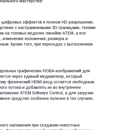
онального мастерства!
х цифровых эффектов в полном HD-разрешении.
артинке с настраиваемыми 3D-границами, тенями
ак на топовых моделях линейки ATEM, а вся
, изменение положения, размера и
ым. Кроме того, при переходах с вытеснением
отдельных графических RGBA-изображений для
няется через единый медиаплеер, который
ому физический HDMI-вход остается свободным.
ного потока и добавлять их во внутреннее
ожение ATEM Software Control, а для загрузки
мное средство особенно полезно в тех случаях,
тного наложения при создании новостных