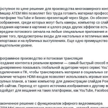
оступное по цене решение для производства многокамерного кон
икшер ATEM Mini позволяет без труда готовить материал профес
латформе YouTube и бизнес-презентаций через Skype. Он обеспе
зображения, среди которых могут быть камеры, компьютер со слай
оздания картинки в картинке и целого ряда других эффектов ест
ередачи потокового сигнала на любые специальные приложения и
роме того, предусмотрены входы для настольных и петличных мик
епортажах и на публичных выступлениях. Еще одно преимущество
ещательном уровне.
рограммное производство и потоковая трансляция
оздание контента в реальном времени — самый быстрый способ п
дновременно показывать глобальной аудитории через сервис You
одключения к ПК, чтобы транслировать материал в социальных с
аличие четырех HDMI-входов позволяет использовать игровые кон
рупных планов, а также компьютер для демонстрации слайдов Powe
еб-сайтам. Переход от одного источника изображения к другому 
одойдет для вещания на таких платформах, как YouTube, Faceboo
аконченное решение с функционалом эфирного видеомикшера