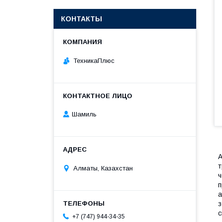
КОНТАКТЫ
ТехникаПлюс
Шамиль
A
т
Алматы, Казахстан
ч
п
а
з
с
+7 (747) 944-34-35