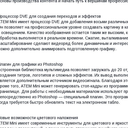
сновы производства контента и начать путь к вершинам професси
роцессор DVE для создания переходов и эффектов
TEM Mini имеет процессор DVE для добавления восьми различны
н позволяет на профессиональном уровне создавать картинку в к
 освещением. Качество изображения остается таким же высоким, к
бработка выполняется в реальном времени. Сжатие, выталкивание
асштабирование сделают видеоряд более динамичным и интересн
ожно дополнительно анимировать подготовленную графику.
лагин для графики из Photoshop
строенная библиотека мультимедиа позволяет загружать до 20 
оздания титров, логотипов и сложных эффектов. Их вывод выпол
вляется дополнительным источником видеосигнала. Благодаря эт
роме того, ATEM Mini может генерировать стоп-кадры из программ
ранилище. Для работы с необходимым материалом используют прил
епосредственно из Photoshop — специальный плагин. Это програм
огда требуется быстро обновлять текст на электронном табло.
овые возможности цветового наложения
TEM Mini имеет современные инструменты для цветового и яркос