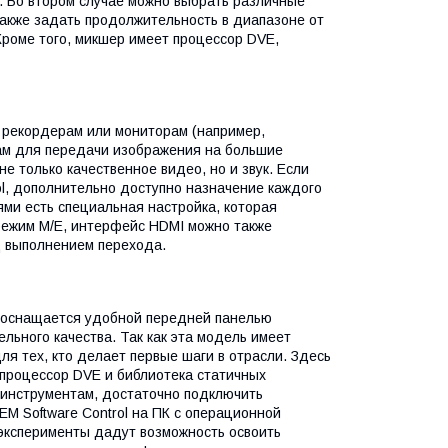
 Во втором случае можно выбрать различные
также задать продолжительность в диапазоне от
Кроме того, микшер имеет процессор DVE,
 рекордерам или мониторам (например,
торам для передачи изображения на большие
е только качественное видео, но и звук. Если
ol, дополнительно доступно назначение каждого
ями есть специальная настройка, которая
режим M/E, интерфейс HDMI можно также
д выполнением перехода.
i оснащается удобной передней панелью
льного качества. Так как эта модель имеет
я тех, кто делает первые шаги в отрасли. Здесь
й процессор DVE и библиотека статичных
 инструментам, достаточно подключить
EM Software Control на ПК с операционной
эксперименты дадут возможность освоить