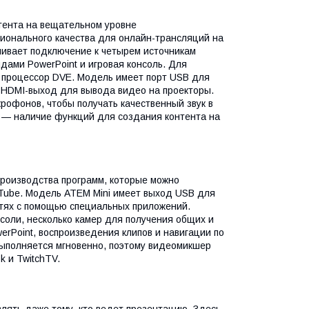
тента на вещательном уровне
сионального качества для онлайн-трансляций на
чивает подключение к четырем источникам
дами PowerPoint и игровая консоль. Для
ь процессор DVE. Модель имеет порт USB для
 HDMI-выход для вывода видео на проекторы.
рофонов, чтобы получать качественный звук в
 — наличие функций для создания контента на
роизводства программ, которые можно
Tube. Модель ATEM Mini имеет выход USB для
етях с помощью специальных приложений.
соли, несколько камер для получения общих и
rPoint, воспроизведения клипов и навигации по
выполняется мгновенно, поэтому видеомикшер
k и TwitchTV.