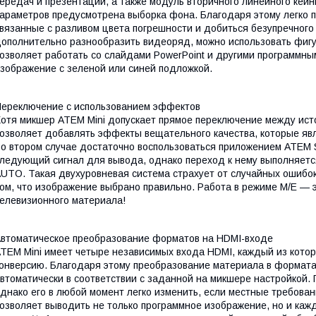
ередач и презентаций, а также модуль вторичного линейного кеи
араметров предусмотрена выборка фона. Благодаря этому легко по
вязанные с разливом цвета погрешности и добиться безупречного
ополнительно разнообразить видеоряд, можно использовать фиг
озволяет работать со слайдами PowerPoint и другими программны
зображение с зеленой или синей подложкой.
ереключение с использованием эффектов
отя микшер ATEM Mini допускает прямое переключение между ист
озволяет добавлять эффекты вещательного качества, которые я
о втором случае достаточно воспользоваться приложением ATEM S
ледующий сигнал для вывода, однако переход к нему выполняется
UTO. Такая двухуровневая система страхует от случайных ошибок
ом, что изображение выбрано правильно. Работа в режиме M/E —
елевизионного материала!
втоматическое преобразование форматов на HDMI-входе
TEM Mini имеет четыре независимых входа HDMI, каждый из ко
онверсию. Благодаря этому преобразование материала в форматах
втоматически в соответствии с заданной на микшере настройкой.
днако его в любой момент легко изменить, если местные требов
озволяет выводить не только программное изображение, но и кажд