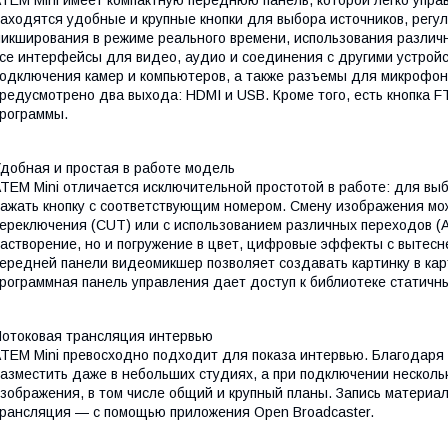
TEM Mini имеет компактную переднюю панель, которой легко упра
аходятся удобные и крупные кнопки для выбора источников, регул
икширования в режиме реального времени, использования различ
се интерфейсы для видео, аудио и соединения с другими устройс
одключения камер и компьютеров, а также разъемы для микрофон
редусмотрено два выхода: HDMI и USB. Кроме того, есть кнопка F
рограммы.
добная и простая в работе модель
TEM Mini отличается исключительной простотой в работе: для вы
ажать кнопку с соответствующим номером. Смену изображения мо
ереключения (CUT) или с использованием различных переходов (
астворение, но и погружение в цвет, цифровые эффекты с вытесн
ередней панели видеомикшер позволяет создавать картинку в кар
рограммная панель управления дает доступ к библиотеке статичн
отоковая трансляция интервью
TEM Mini превосходно подходит для показа интервью. Благодаря
азместить даже в небольших студиях, а при подключении нескольк
зображения, в том числе общий и крупный планы. Запись материа
рансляция — с помощью приложения Open Broadcaster.