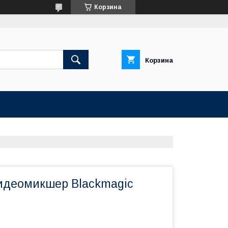
Корзина
Корзина
идеомикшер Blackmagic