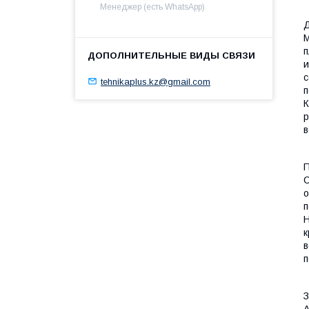
Менеджер (есть WhatsApp)
Д
М
п
и
с
tehnikaplus.kz@gmail.com
п
К
р
в
П
С
о
п
Н
к
в
п
З