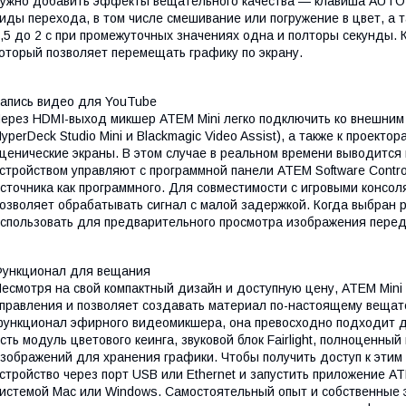
ужно добавить эффекты вещательного качества — клавиша AUTO.
иды перехода, в том числе смешивание или погружение в цвет, а 
,5 до 2 с при промежуточных значениях одна и полторы секунды. 
оторый позволяет перемещать графику по экрану.
апись видео для YouTube
ерез HDMI-выход микшер ATEM Mini легко подключить ко внешним
yperDeck Studio Mini и Blackmagic Video Assist), а также к проек
ценические экраны. В этом случае в реальном времени выводится н
стройством управляют с программной панели ATEM Software Contr
сточника как программного. Для совместимости с игровыми консол
озволяет обрабатывать сигнал с малой задержкой. Когда выбран 
спользовать для предварительного просмотра изображения пере
ункционал для вещания
есмотря на свой компактный дизайн и доступную цену, ATEM Min
правления и позволяет создавать материал по-настоящему вещате
ункционал эфирного видеомикшера, она превосходно подходит дл
сть модуль цветового кеинга, звуковой блок Fairlight, полноценны
зображений для хранения графики. Чтобы получить доступ к этим
стройство через порт USB или Ethernet и запустить приложение AT
истемой Mac или Windows. Самостоятельный опыт и собственные 