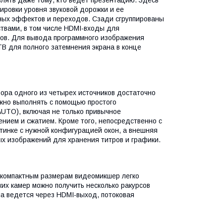
влять даже тому, кто ведет презентацию. Здесь
ировки уровня звуковой дорожки и ее
ных эффектов и переходов. Сзади сгруппированы
твами, в том числе HDMI-входы для
ов. Для вывода программного изображения
TB для полного затемнения экрана в конце
бора одного из четырех источников достаточно
жно выполнять с помощью простого
AUTO), включая не только привычное
ением и сжатием. Кроме того, непосредственно с
тинке с нужной конфигурацией окон, а внешняя
ых изображений для хранения титров и графики.
 компактным размерам видеомикшер легко
их камер можно получить несколько ракурсов
ла ведется через HDMI-выход, потоковая