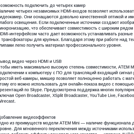
озможность подключить до четырех камер
аличие четырех независимых HDMI-входов позволяет использоват
идеокамер. Они оснащаются довольно качественной оптикой и им
лабого освещения. Если подключенные источники создают изобра
инхронизацию, что обеспечивает совместимость с широким рядом 
DMI-интерфейсом часто дает возможность устанавливать разные
 трансфокаторы для крупных. Благодаря этому при работе над т
липами легко получить материал профессионального уровня.
ывод видео через HDMI и USB
тобы иметь максимально высокую степень совместимости, ATEM Mi
одключении к компьютеру с ПО для трансляций входящий сигнал 
ростой веб-камеры, микшер позволяет полноценно работать с ма
тому его можно использовать для онлайн-показа видео с помощью
резентаций по Skype. Предусмотрена поддержка многих популяр
ключая Open Broadcaster, XSplit Broadcaster, YouTube Live, Facebook
irecast.
Добавление видеоэффектов
дно из преимуществ модели ATEM Mini — наличие функционала д
ровне. Для мгновенного переключения между источниками использ