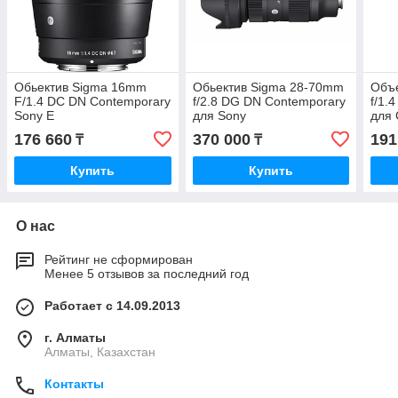
Обьектив Sigma 16mm
Обьектив Sigma 28-70mm
Объ
F/1.4 DC DN Contemporary
f/2.8 DG DN Contemporary
f/1.
Sony E
для Sony
для
176 660
370 000
191
₸
₸
Купить
Купить
О нас
Рейтинг не сформирован
Менее 5 отзывов за последний год
Работает с 14.09.2013
г. Алматы
Алматы, Казахстан
Контакты