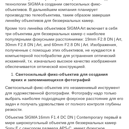
технологии SIGMA в создании светосильных фикс-
объективов. В дальнейшем компания планирует
производство телеобъектива, таким образом завершая
линейку объективов для беззеркальных камер.
Кроме того линейка объективов SIGMA Art включает в себя
три объектива для беззеркальных камер с наиболее
популярными фокусными расстояниями: 19mm F2.8 DN | Art,
30mm F2.8 DN | Art, and 60mm F2.8 DN | Art. Изображения,
полученные с помощью этих объективов, не нуждаются в
компьютерной постобработке для устранения оптический
искажений, т.к. изначально высокое качество изображения
обеспечивается оптической конструкцией.
Светосильный фикс-объектив для создания
ярких и запоминающихся фотографий
Светосильный фикс-объектив это незаменимый инструмент
для художественной фотографии. Фотографу надо только
выбрать наиболее подходящее фокусное расстояние для его
задач и получать удовольствие от полного контроля глубины
резкости.
Объектив SIGMA 16mm F1.4 DC DN | Contemporary первый в
мире широкоугольный объектив для беззеркальных камер
Sony E с сенсором размера APS-C, имеет фокусное