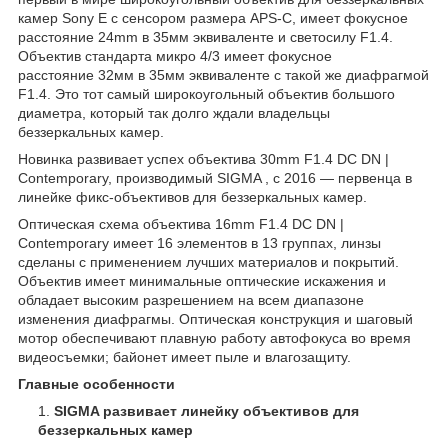
камер Sony E с сенсором размера APS-C, имеет фокусное
расстояние 24mm в 35мм эквиваленте и светосилу F1.4.
Объектив стандарта микро 4/3 имеет фокусное
расстояние 32мм в 35мм эквиваленте с такой же диафрагмой
F1.4. Это тот самый широкоугольный объектив большого
диаметра, который так долго ждали владельцы
беззеркальных камер.
Новинка развивает успех объектива 30mm F1.4 DC DN |
Contemporary, производимый SIGMA , с 2016 — первенца в
линейке фикс-объективов для беззеркальных камер.
Оптическая схема объектива 16mm F1.4 DC DN |
Contemporary имеет 16 элементов в 13 группах, линзы
сделаны с применением лучших материалов и покрытий.
Объектив имеет минимальные оптические искажения и
обладает высоким разрешением на всем диапазоне
изменения диафрагмы. Оптическая конструкция и шаговый
мотор обеспечивают плавную работу автофокуса во время
видеосъемки; байонет имеет пыле и влагозащиту.
Главные особенности
SIGMA развивает линейку объективов для
беззеркальных камер