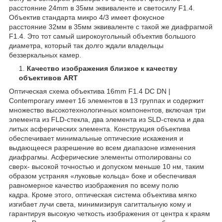
расстояние 24mm в 35мм эквиваленте и светосилу F1.4.
Объектив стандарта микро 4/3 имеет фокусное
расстояние 32мм в 35мм эквиваленте с такой же диафрагмой
F1.4. Это тот самый широкоугольный объектив большого
диаметра, который так долго ждали владельцы
беззеркальных камер.
Качество изображения близкое к качеству
объективов ART
Оптическая схема объектива 16mm F1.4 DC DN |
Contemporary имеет 16 элементов в 13 группах и содержит
множество высокотехнологичных компонентов, включая три
элемента из FLD-стекла, два элемента из SLD-стекла и два
литых асферических элемента. Конструкция объектива
обеспечивает минимальные оптические искажения и
выдающееся разрешение во всем диапазоне изменения
диафрагмы. Асферические элементы отполированы со
сверх- высокой точностью и допуском меньше 10 нм, таким
образом устраняя «луковые кольца» боке и обеспечивая
равномерное качество изображения по всему полю
кадра. Кроме этого, оптическая система объектива мягко
изгибает лучи света, минимизируя сагиттальную кому и
гарантируя высокую четкость изображения от центра к краям