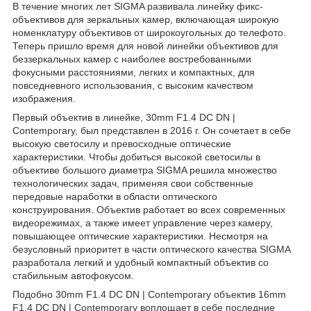
В течение многих лет SIGMA развивала линейку фикс-
объективов для зеркальных камер, включающая широкую
номенклатуру объективов от широкоугольных до телефото.
Теперь пришло время для новой линейки объективов для
беззеркальных камер с наиболее востребованными
фокусными расстояниями, легких и компактных, для
повседневного использования, с высоким качеством
изображения.
Первый объектив в линейке, 30mm F1.4 DC DN |
Contemporary, был представлен в 2016 г. Он сочетает в себе
высокую светосилу и превосходные оптические
характеристики. Чтобы добиться высокой светосилы в
объективе большого диаметра SIGMA решила множество
технологических задач, применяя свои собственные
передовые наработки в области оптического
конструирования. Объектив работает во всех современных
видеорежимах, а также имеет управление через камеру,
повышающее оптические характеристики. Несмотря на
безусловный приоритет в части оптического качества SIGMA
разработала легкий и удобный компактный объектив со
стабильным автофокусом.
Подобно 30mm F1.4 DC DN | Contemporary объектив 16mm
F1.4 DC DN | Contemporary воплощает в себе последние