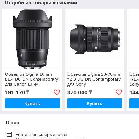
Подобные товары компании
Объектив Sigma 16mm
Обьектив Sigma 28-70mm
Обь
f/1.4 DC DN Contemporary
f/2.8 DG DN Contemporary
F/1.
для Canon EF-M
для Sony
Sony
191 170
370 000
144
₸
₸
Купить
Купить
О нас
Рейтинг не сформирован