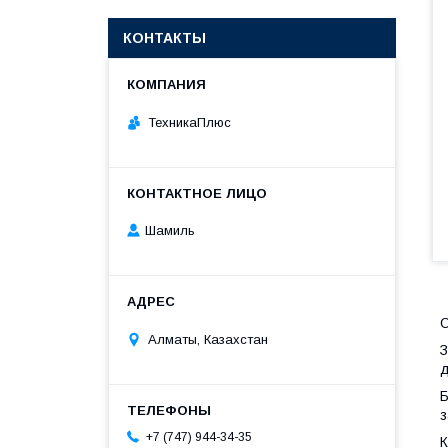
КОНТАКТЫ
ТехникаПлюс
Шамиль
Алматы, Казахстан
З
д
Б
з
+7 (747) 944-34-35
К