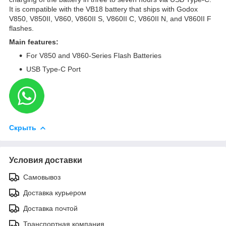
It is compatible with the VB18 battery that ships with Godox
V850, V850II, V860, V860II S, V860II C, V860II N, and V860II F
flashes.
Main features:
For V850 and V860-Series Flash Batteries
USB Type-C Port
Скрыть
Условия доставки
Самовывоз
Доставка курьером
Доставка почтой
Транспортная компания