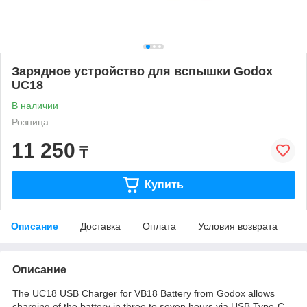
Зарядное устройство для вспышки Godox
UC18
В наличии
Розница
11 250
₸
Купить
Описание
Доставка
Оплата
Условия возврата
Описание
The UC18 USB Charger for VB18 Battery from Godox allows
charging of the battery in three to seven hours via USB Type-C.