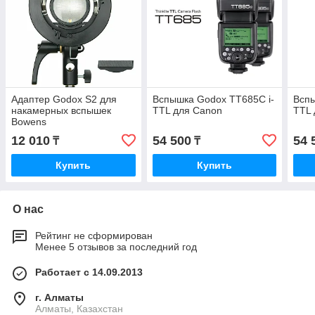
Адаптер Godox S2 для
Вспышка Godox TT685C i-
Вспы
накамерных вспышек
TTL для Canon
TTL 
Bowens
12 010
54 500
54 
₸
₸
Купить
Купить
О нас
Рейтинг не сформирован
Менее 5 отзывов за последний год
Работает с 14.09.2013
г. Алматы
Алматы, Казахстан