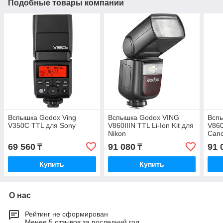
Подобные товары компании
Вспышка Godox Ving
Вспышка Godox VING
Всп
V350C TTL для Sony
V860IIIN TTL Li-Ion Kit для
V860
Nikon
Can
69 560
91 080
91 
₸
₸
Купить
Купить
О нас
Рейтинг не сформирован
Менее 5 отзывов за последний год