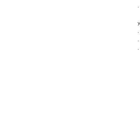
·
·
·
·