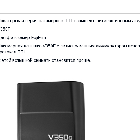
оваторская серия накамерных TTL вспышек с литиево-ионным акк
V350F
ля фотокамер FujiFilm
акамерная вспышка V350F с литиево-ионным аккумулятором исполь
ротокол TTL.
 этой вспышкой снимать становится проще.