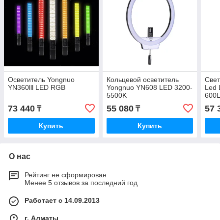
Осветитель Yongnuo
Кольцевой осветитель
Све
YN360lll LED RGB
Yongnuo YN608 LED 3200-
Led 
5500K
600
73 440
55 080
57 
₸
₸
Купить
Купить
О нас
Рейтинг не сформирован
Менее 5 отзывов за последний год
Работает с 14.09.2013
г. Алматы