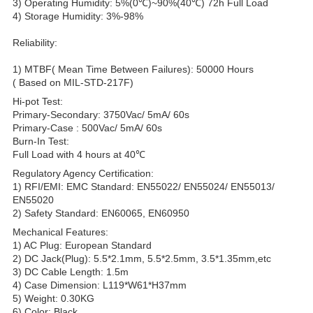
3) Operating Humidity: 5%(0℃)~90%(40℃) 72h Full Load
4) Storage Humidity: 3%-98%
Reliability:
1) MTBF( Mean Time Between Failures): 50000 Hours
( Based on MIL-STD-217F)
Hi-pot Test:
Primary-Secondary: 3750Vac/ 5mA/ 60s
Primary-Case : 500Vac/ 5mA/ 60s
Burn-In Test:
Full Load with 4 hours at 40℃
Regulatory Agency Certification:
1) RFI/EMI: EMC Standard: EN55022/ EN55024/ EN55013/
EN55020
2) Safety Standard: EN60065, EN60950
Mechanical Features:
1) AC Plug: European Standard
2) DC Jack(Plug): 5.5*2.1mm, 5.5*2.5mm, 3.5*1.35mm,etc
3) DC Cable Length: 1.5m
4) Case Dimension: L119*W61*H37mm
5) Weight: 0.30KG
6) Color: Black