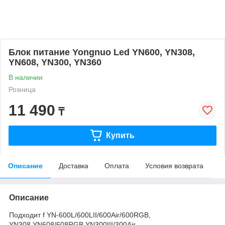
Блок питание Yongnuo Led YN600, YN308,
YN608, YN300, YN360
В наличии
Розница
11 490
₸
Купить
Описание
Доставка
Оплата
Условия возврата
Описание
Подходит f YN-600L/600LII/600Air/600RGB,
YN308,YN608/608RGB,YN300III/300Air,