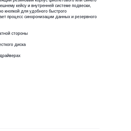
ьзящий резиновый корпус фиолетового или синего
ешнему кейсу и внутренней системе подвески,
но кнопкой для удобного быстрого
лает процесс синхронизации данных и резервного
ратной стороны
есткого диска
в драйверах