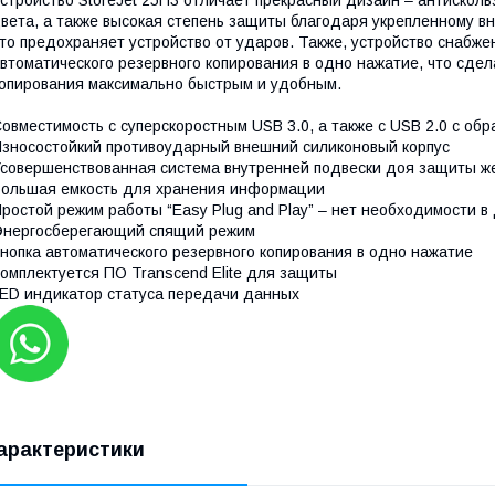
стройство StoreJet 25H3 отличает прекрасный дизайн – антискол
вета, а также высокая степень защиты благодаря укрепленному вн
то предохраняет устройство от ударов. Также, устройство снабже
втоматического резервного копирования в одно нажатие, что сде
опирования максимально быстрым и удобным.
овместимость с суперскоростным USB 3.0, а также с USB 2.0 с об
зносостойкий противоударный внешний силиконовый корпус
совершенствованная система внутренней подвески доя защиты ж
ольшая емкость для хранения информации
ростой режим работы “Easy Plug and Play” – нет необходимости 
Энергосберегающий спящий режим
нопка автоматического резервного копирования в одно нажатие
омплектуется ПО Transcend Elite для защиты
ED индикатор статуса передачи данных
арактеристики