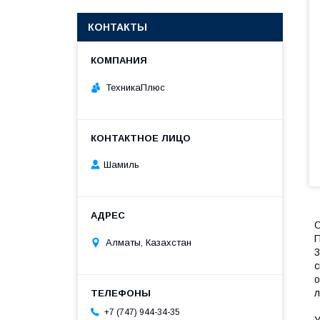
КОНТАКТЫ
ТехникаПлюс
Шамиль
О
П
Алматы, Казахстан
3
с
о
л
+7 (747) 944-34-35