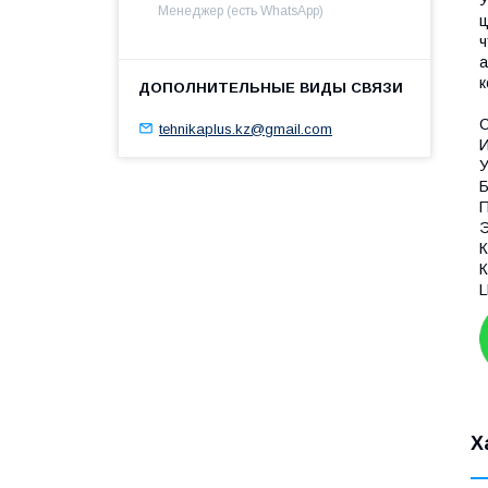
У
Менеджер (есть WhatsApp)
ц
ч
а
к
С
tehnikaplus.kz@gmail.com
И
У
Б
П
К
К
L
Х