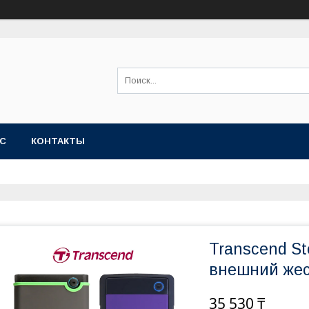
АС
КОНТАКТЫ
Transcend St
внешний жес
35 530 ₸