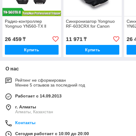
Радио-контроллер
Синхронизатор Yongnuo
Синх
Yongnuo YN560-TX ll
RF-603CRX for Canon
YN62
26 459
11 971
26 
₸
₸
Купить
Купить
О нас
Рейтинг не сформирован
Менее 5 отзывов за последний год
Работает с 14.09.2013
г. Алматы
Алматы, Казахстан
Контакты
Сегодня работает с 10:00 до 20:00