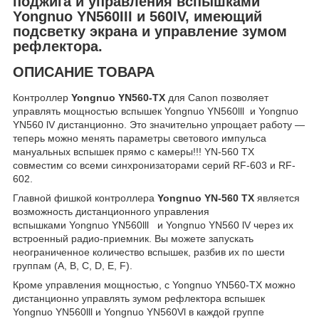
поджига и управления вспышками
Yongnuo YN560III и 560IV, имеющий
подсветку экрана и управление зумом
рефлектора.
ОПИСАНИЕ ТОВАРА
Контроллер
Yongnuo YN560-TX
для Canon позволяет
управлять мощностью вспышек Yongnuo YN560lll и Yongnuo
YN560 lV дистанционно. Это значительно упрощает работу —
теперь можно менять параметры светового импульса
мануальных вспышек прямо с камеры!!! YN-560 TX
совместим со всеми синхронизаторами серий RF-603 и RF-
602.
Главной фишкой контроллера
Yongnuo YN-560 TX
является
возможность дистанционного управления
вспышками Yongnuo YN560lll
и Yongnuo YN560 lV через их
встроенный радио-приемник. Вы можете запускать
неограниченное количество вспышек, разбив их по шести
группам (A, B, C, D, E, F).
Кроме управления мощностью, с Yongnuo YN560-TX можно
дистанционно управлять зумом рефлектора вспышек
Yongnuo YN560lll и Yongnuo YN560Vl в каждой группе