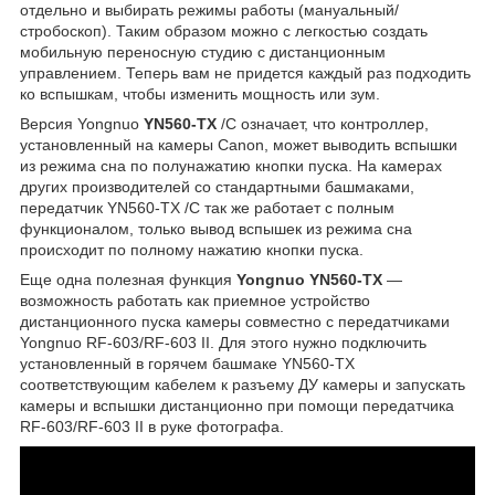
отдельно и выбирать режимы работы (мануальный/
стробоскоп). Таким образом можно с легкостью создать
мобильную переносную студию с дистанционным
управлением. Теперь вам не придется каждый раз подходить
ко вспышкам, чтобы изменить мощность или зум.
Версия Yongnuo
YN560-TX
/C означает, что контроллер,
установленный на камеры Canon, может выводить вспышки
из режима сна по полунажатию кнопки пуска. На камерах
других производителей со стандартными башмаками,
передатчик YN560-TX /C так же работает с полным
функционалом, только вывод вспышек из режима сна
происходит по полному нажатию кнопки пуска.
Еще одна полезная функция
Yongnuo YN560-TX
—
возможность работать как приемное устройство
дистанционного пуска камеры совместно с передатчиками
Yongnuo RF-603/RF-603 II. Для этого нужно подключить
установленный в горячем башмаке YN560-TX
соответствующим кабелем к разъему ДУ камеры и запускать
камеры и вспышки дистанционно при помощи передатчика
RF-603/RF-603 II в руке фотографа.