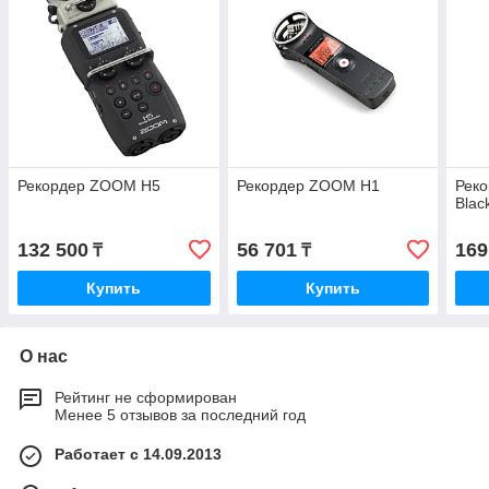
Рекордер ZOOM H5
Рекордер ZOOM H1
Реко
Blac
132 500
56 701
169
₸
₸
Купить
Купить
О нас
Рейтинг не сформирован
Менее 5 отзывов за последний год
Работает с 14.09.2013